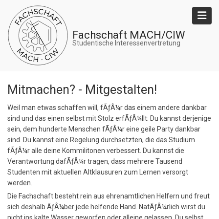
Direkt
zum
Inhalt
Fachschaft MACH/CIW
Studentische Interessenvertretung
Mitmachen? - Mitgestalten!
Weil man etwas schaffen will, fÃƒÂ¼r das einem andere dankbar
sind und das einen selbst mit Stolz erfÃƒÂ¼llt: Du kannst derjenige
sein, dem hunderte Menschen fÃƒÂ¼r eine geile Party dankbar
sind. Du kannst eine Regelung durchsetzten, die das Studium
fÃƒÂ¼r alle deine Kommilitonen verbessert. Du kannst die
Verantwortung dafÃƒÂ¼r tragen, dass mehrere Tausend
Studenten mit aktuellen Altklausuren zum Lernen versorgt
werden.
Die Fachschaft besteht rein aus ehrenamtlichen Helfern und freut
sich deshalb ÃƒÂ¼ber jede helfende Hand. NatÃƒÂ¼rlich wirst du
nicht ins kalte Wasser geworfen oder alleine gelassen. Du selbst