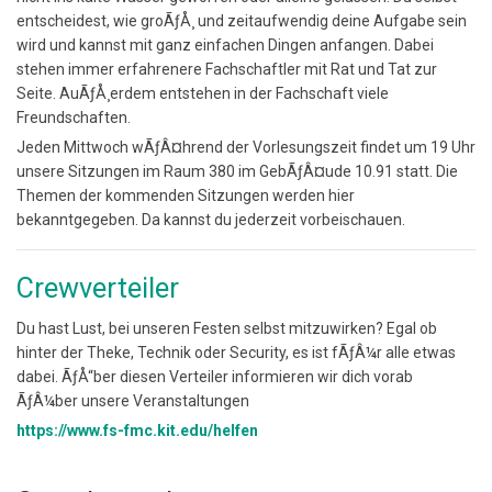
entscheidest, wie groÃƒÅ¸ und zeitaufwendig deine Aufgabe sein
wird und kannst mit ganz einfachen Dingen anfangen. Dabei
stehen immer erfahrenere Fachschaftler mit Rat und Tat zur
Seite. AuÃƒÅ¸erdem entstehen in der Fachschaft viele
Freundschaften.
Jeden Mittwoch wÃƒÂ¤hrend der Vorlesungszeit findet um 19 Uhr
unsere Sitzungen im Raum 380 im GebÃƒÂ¤ude 10.91 statt. Die
Themen der kommenden Sitzungen werden hier
bekanntgegeben. Da kannst du jederzeit vorbeischauen.
Crewverteiler
Du hast Lust, bei unseren Festen selbst mitzuwirken? Egal ob
hinter der Theke, Technik oder Security, es ist fÃƒÂ¼r alle etwas
dabei. ÃƒÅ“ber diesen Verteiler informieren wir dich vorab
ÃƒÂ¼ber unsere Veranstaltungen
https://www.fs-fmc.kit.edu/helfen