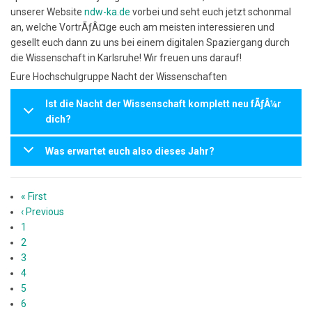
unserer Website
ndw-ka.de
vorbei und seht euch jetzt schonmal
an, welche VortrÃƒÂ¤ge euch am meisten interessieren und
gesellt euch dann zu uns bei einem digitalen Spaziergang durch
die Wissenschaft in Karlsruhe! Wir freuen uns darauf!
Eure Hochschulgruppe Nacht der Wissenschaften
Ist die Nacht der Wissenschaft komplett neu fÃƒÂ¼r
dich?
Was erwartet euch also dieses Jahr?
Seitennummerierung
Erste
« First
Seite
Vorherige
‹ Previous
Seite
Page
1
Page
2
Page
3
Page
4
Page
5
Aktuelle
6