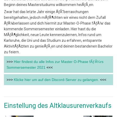
Beginn deines Masterstudiums willkommen heiÃƒÅ¸en.
Zwar hat das letzte Jahr einige ÃƒÅ“berraschungen
bereitgehalten, jedoch mÃƒÂ¶chten wir eines nicht dem Zufall
ÃƒÂ¼berlassen und dich hiermit zur Master-O-Phase fÃƒÂ¼r das
kommende Sommersemester einladen. Hier hast du die
MÃƒÂ¶glichkeit, neue Leute kennenzulernen, Infos rund um
Karlsruhe, die Uni und das Studium zu erfahren, entspannte
AktivitÃƒÂ¤ten zu genieÃƒÅ¸en und deinen bestandenen Bachelor
zu feiern.
>>>
Hier findest du alle Infos zur Master O-Phase fÃƒÂ¼rs
Sommersemester 2021
<<<
>>>
Klicke hier um auf den Discord-Server zu gelangen.
<<<
Einstellung des Altklausurenverkaufs