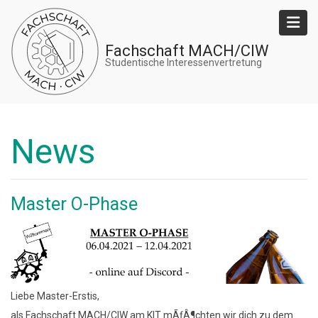
Direkt
zum
Inhalt
Fachschaft MACH/CIW
Studentische Interessenvertretung
News
Master O-Phase
Liebe Master-Erstis,
als Fachschaft MACH/CIW am KIT mÃƒÂ¶chten wir dich zu dem