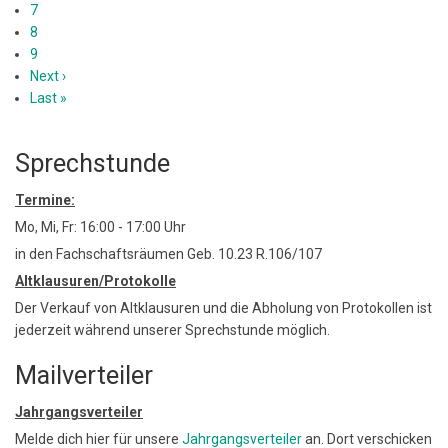
Seite
Page
7
Page
8
Page
9
Nächste
Next ›
Seite
Letzte
Last »
Seite
Sprechstunde
Termine:
Mo, Mi, Fr: 16:00 - 17:00 Uhr
in den Fachschaftsräumen Geb. 10.23 R.106/107
Altklausuren/Protokolle
Der Verkauf von Altklausuren und die Abholung von Protokollen ist
jederzeit während unserer Sprechstunde möglich.
Mailverteiler
Jahrgangsverteiler
Melde dich hier für unsere
Jahrgangsverteiler
an. Dort verschicken