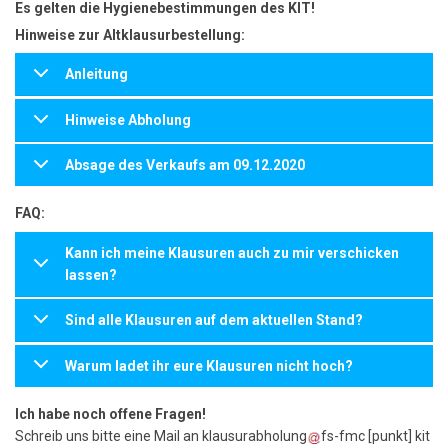
Es gelten die Hygienebestimmungen des KIT!
Hinweise zur Altklausurbestellung:
Anleitung
Hinweise Abholung
Absage des Verkaufs am 09.12.2020
FAQ:
Kann ich meine Klausuren auch zu mir verschicken
lassen?
Sind alle Klausuren auf dem aktuellen Stand?
Warum ladet ihr eure Klausuren nicht hoch?
Ich habe noch offene Fragen!
Schreib uns bitte eine Mail an
klausurabholung
fs-fmc
[punkt]
kit