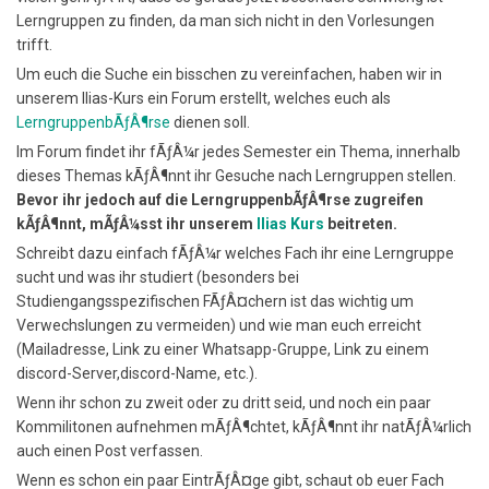
Lerngruppen zu finden, da man sich nicht in den Vorlesungen
trifft.
Um euch die Suche ein bisschen zu vereinfachen, haben wir in
unserem Ilias-Kurs ein Forum erstellt, welches euch als
LerngruppenbÃƒÂ¶rse
dienen soll.
Im Forum findet ihr fÃƒÂ¼r jedes Semester ein Thema, innerhalb
dieses Themas kÃƒÂ¶nnt ihr Gesuche nach Lerngruppen stellen.
Bevor ihr jedoch auf die LerngruppenbÃƒÂ¶rse zugreifen
kÃƒÂ¶nnt, mÃƒÂ¼sst ihr unserem
Ilias Kurs
beitreten.
Schreibt dazu einfach fÃƒÂ¼r welches Fach ihr eine Lerngruppe
sucht und was ihr studiert (besonders bei
Studiengangsspezifischen FÃƒÂ¤chern ist das wichtig um
Verwechslungen zu vermeiden) und wie man euch erreicht
(Mailadresse, Link zu einer Whatsapp-Gruppe, Link zu einem
discord-Server,discord-Name, etc.).
Wenn ihr schon zu zweit oder zu dritt seid, und noch ein paar
Kommilitonen aufnehmen mÃƒÂ¶chtet, kÃƒÂ¶nnt ihr natÃƒÂ¼rlich
auch einen Post verfassen.
Wenn es schon ein paar EintrÃƒÂ¤ge gibt, schaut ob euer Fach