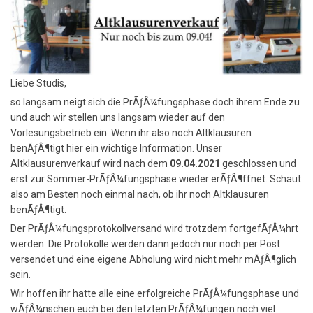
Liebe Studis,
so langsam neigt sich die PrÃƒÂ¼fungsphase doch ihrem Ende zu
und auch wir stellen uns langsam wieder auf den
Vorlesungsbetrieb ein. Wenn ihr also noch Altklausuren
benÃƒÂ¶tigt hier ein wichtige Information. Unser
Altklausurenverkauf wird nach dem
09.04.2021
geschlossen und
erst zur Sommer-PrÃƒÂ¼fungsphase wieder erÃƒÂ¶ffnet. Schaut
also am Besten noch einmal nach, ob ihr noch Altklausuren
benÃƒÂ¶tigt.
Der PrÃƒÂ¼fungsprotokollversand wird trotzdem fortgefÃƒÂ¼hrt
werden. Die Protokolle werden dann jedoch nur noch per Post
versendet und eine eigene Abholung wird nicht mehr mÃƒÂ¶glich
sein.
Wir hoffen ihr hatte alle eine erfolgreiche PrÃƒÂ¼fungsphase und
wÃƒÂ¼nschen euch bei den letzten PrÃƒÂ¼fungen noch viel