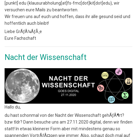
[punkt]
edu
(klausurabholung[at]fs-fmc[dot]kit[dot]edu)
, wir
versuchen eure Mails zu beantworten.
Wir freuen uns auf euch und hoffen, dass ihr alle gesund seid und
hoffentlich auch bleibt!
Liebe GrÃƒÂ¼ÃƒÅ¸e
Eure Fachschaft
Nacht der Wissenschaft
Hallo du,
du hast schonmal von der Nacht der Wissenschaft gehÃƒÂ¶rt?
bzw tldr? Dann besuche uns am 27.11.2020 digital, denn wir finden
statt! In etwas kleinerer Form aber mit mindestens genau so
spannenden VortrÃƒÂ¤gen wie immer. Also, schaut doch mal auf