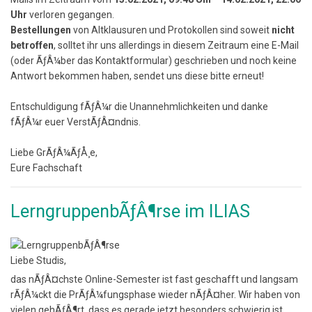
Uhr
verloren gegangen.
Bestellungen
von Altklausuren und Protokollen sind soweit
nicht
betroffen
, solltet ihr uns allerdings in diesem Zeitraum eine E-Mail
(oder ÃƒÂ¼ber das Kontaktformular) geschrieben und noch keine
Antwort bekommen haben, sendet uns diese bitte erneut!
Entschuldigung fÃƒÂ¼r die Unannehmlichkeiten und danke
fÃƒÂ¼r euer VerstÃƒÂ¤ndnis.
Liebe GrÃƒÂ¼ÃƒÅ¸e,
Eure Fachschaft
LerngruppenbÃƒÂ¶rse im ILIAS
Liebe Studis,
das nÃƒÂ¤chste Online-Semester ist fast geschafft und langsam
rÃƒÂ¼ckt die PrÃƒÂ¼fungsphase wieder nÃƒÂ¤her. Wir haben von
vielen gehÃƒÂ¶rt, dass es gerade jetzt besonders schwierig ist