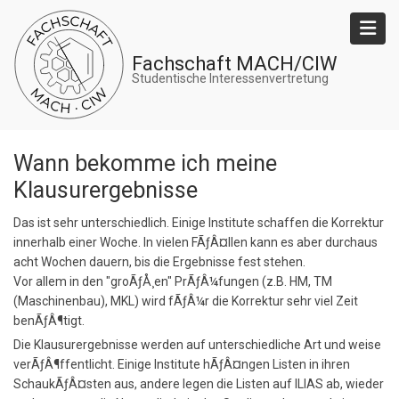
Direkt
zum
Inhalt
Fachschaft MACH/CIW
Studentische Interessenvertretung
Wann bekomme ich meine
Klausurergebnisse
Das ist sehr unterschiedlich. Einige Institute schaffen die Korrektur
innerhalb einer Woche. In vielen FÃƒÂ¤llen kann es aber durchaus
acht Wochen dauern, bis die Ergebnisse fest stehen.
Vor allem in den "groÃƒÅ¸en" PrÃƒÂ¼fungen (z.B. HM, TM
(Maschinenbau), MKL) wird fÃƒÂ¼r die Korrektur sehr viel Zeit
benÃƒÂ¶tigt.
Die Klausurergebnisse werden auf unterschiedliche Art und weise
verÃƒÂ¶ffentlicht. Einige Institute hÃƒÂ¤ngen Listen in ihren
SchaukÃƒÂ¤sten aus, andere legen die Listen auf ILIAS ab, wieder