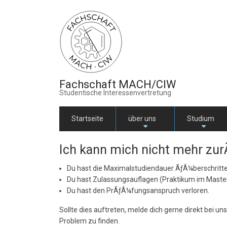
Direkt
zum
Inhalt
Fachschaft MACH/CIW
Studentische Interessenvertretung
Startseite
über uns
Studium
+
+
Ich kann mich nicht mehr zu
Du hast die Maximalstudiendauer ÃƒÂ¼berschrit
Du hast Zulassungsauflagen (Praktikum im Master)
Du hast den PrÃƒÂ¼fungsanspruch verloren.
Sollte dies auftreten, melde dich gerne direkt bei 
Problem zu finden.