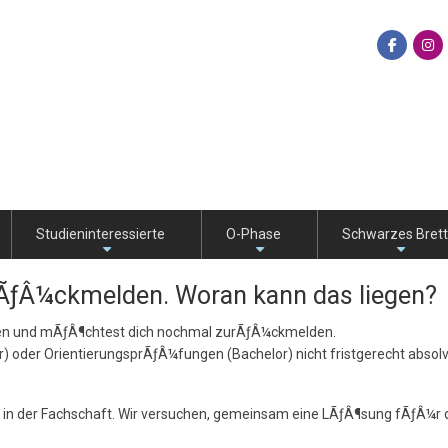
Studieninteressierte
O-Phase
Schwarzes Brett
+
+
+
rÃƒÂ¼ckmelden. Woran kann das liegen?
ten und mÃƒÂ¶chtest dich nochmal zurÃƒÂ¼ckmelden.
 oder OrientierungsprÃƒÂ¼fungen (Bachelor) nicht fristgerecht absolvi
uns in der Fachschaft. Wir versuchen, gemeinsam eine LÃƒÂ¶sung fÃƒÂ¼r 