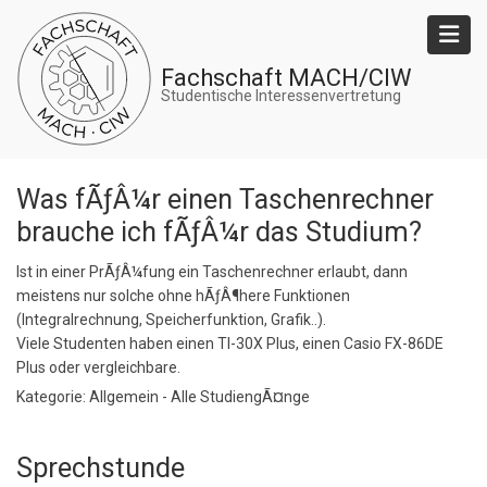
Direkt
zum
Inhalt
Fachschaft MACH/CIW
Studentische Interessenvertretung
Was fÃƒÂ¼r einen Taschenrechner
brauche ich fÃƒÂ¼r das Studium?
Ist in einer PrÃƒÂ¼fung ein Taschenrechner erlaubt, dann
meistens nur solche ohne hÃƒÂ¶here Funktionen
(Integralrechnung, Speicherfunktion, Grafik..).
Viele Studenten haben einen TI-30X Plus, einen Casio FX-86DE
Plus oder vergleichbare.
Kategorie: Allgemein - Alle StudiengÃ¤nge
Sprechstunde