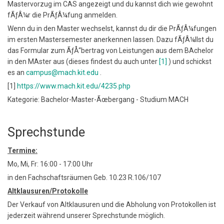
Mastervorzug im CAS angezeigt und du kannst dich wie gewohnt
fÃƒÂ¼r die PrÃƒÂ¼fung anmelden.
Wenn du in den Master wechselst, kannst du dir die PrÃƒÂ¼fungen
im ersten Mastersemester anerkennen lassen. Dazu fÃƒÂ¼llst du
das Formular zum ÃƒÅ“bertrag von Leistungen aus dem BAchelor
in den MAster aus (dieses findest du auch unter
[1]
) und schickst
es an
campus@mach.kit.edu
.
[1]
https://www.mach.kit.edu/4235.php
Kategorie: Bachelor-Master-Ãœbergang - Studium MACH
Sprechstunde
Termine:
Mo, Mi, Fr: 16:00 - 17:00 Uhr
in den Fachschaftsräumen Geb. 10.23 R.106/107
Altklausuren/Protokolle
Der Verkauf von Altklausuren und die Abholung von Protokollen ist
jederzeit während unserer Sprechstunde möglich.