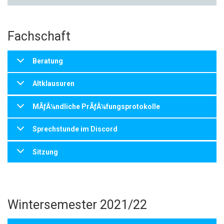
Fachschaft
Beratung
Altklausuren
MÃƒÂ¼ndliche PrÃƒÂ¼fungsprotokolle
Sprechstunde im Discord
Sitzung
Wintersemester 2021/22