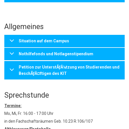
Allgemeines
Situation auf dem Campus
Nothilfefonds und Notlagenstipendium
Petition zur UnterstÃƒÂ¼tzung von Studierenden und
BeschÃƒÂ¤ftigen des KIT
Sprechstunde
Termine:
Mo, Mi, Fr: 16:00 - 17:00 Uhr
in den Fachschaftsräumen Geb. 10.23 R.106/107
Altklausuren/Protokolle